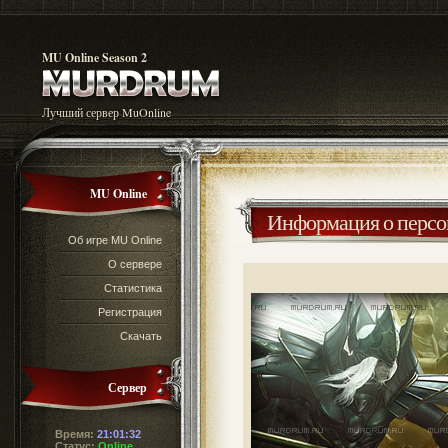
MU Online Season 2
Лучший сервер MuOnline
MU Online
Информация о перс
Об игре MU Online
О сервере
Статистика
Регистрация
Скачать
Сервер
Время:
21:01:32
Статус:
Online