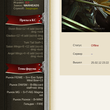
Играют:
113
Замок:
WARHEADS
Crywolf:
Защищен
Призы в КС
Elven Bow+12 +4 add (wzrd)
dmg +skill
Gladius+12 +4 add (wzrd) dmg
+skill
Twin Tail Staff+1
Статус
Offline
Satan Wings+9 +12 add (wzrd)
dmg +luck
Angel Wings+9 +8 add (wzrd)
Сервер
–
dmg +luck
Вышел
25.02.12 23:22
Темы форума
Рынок FE/ME
>
S>> Exe Sylph
Wind Bow+13
Рынок DW/SM
>
B<Blizzard
staff+wiz dmg
Рынок MG
>
S>T>NG Magma
set
Рынок Разное
>
B<WMZ
Гильдии
>
FIRE