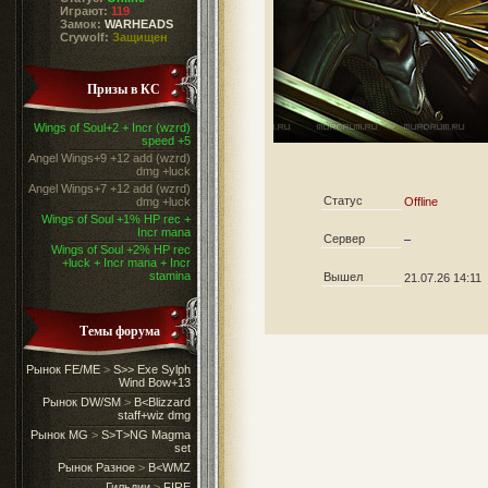
Играют:
119
Замок:
WARHEADS
Crywolf:
Защищен
Призы в КС
Wings of Soul+2 + Incr (wzrd)
speed +5
Angel Wings+9 +12 add (wzrd)
dmg +luck
Angel Wings+7 +12 add (wzrd)
Статус
dmg +luck
Offline
Wings of Soul +1% HP rec +
Incr mana
Сервер
–
Wings of Soul +2% HP rec
+luck + Incr mana + Incr
stamina
Вышел
21.07.26 14:11
Темы форума
Рынок FE/ME
>
S>> Exe Sylph
Wind Bow+13
Рынок DW/SM
>
B<Blizzard
staff+wiz dmg
Рынок MG
>
S>T>NG Magma
set
Рынок Разное
>
B<WMZ
Гильдии
>
FIRE