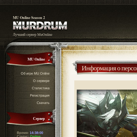
MU Online Season 2
Лучший сервер MuOnline
MU Online
Информация о перс
Об игре MU Online
О сервере
Статистика
Регистрация
Скачать
Сервер
Время:
14:38:01
Статус:
Online