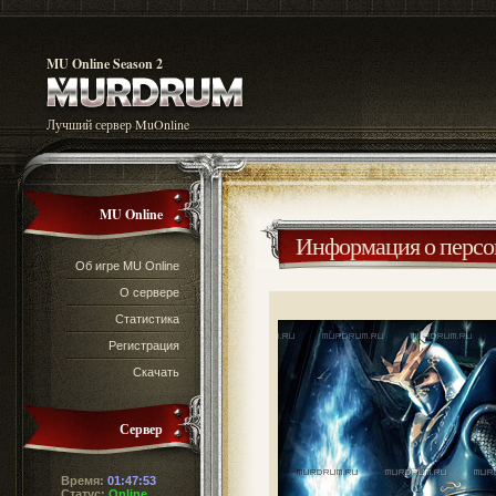
MU Online Season 2
Лучший сервер MuOnline
MU Online
Информация о перс
Об игре MU Online
О сервере
Статистика
Регистрация
Скачать
Сервер
Время:
01:47:53
Статус:
Online