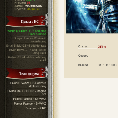
Играют:
95
Замок:
WARHEADS
Crywolf:
Защищен
Призы в КС
Wings of Spirits+1 +8 add dmg
+ Incr stamina
Dragon Lance+12 +4 add
(wzrd) dmg
Small Shield+13 +5 add def rate
Статус
Offline
Elven Bow+12 +4 add (wzrd)
dmg +skill
Сервер
–
Gladius+12 +4 add (wzrd) dmg
+skill
Вышел
08.01.11 10:03
Темы форума
Рынок DW/SM
>
B<Blizzard
staff+wiz dmg
Рынок MG
>
S>T>NG Magma
set
Рынок Разное
>
S> WMZ
Рынок Разное
>
B<WMZ
Гильдии
>
FIRE