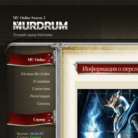
MU Online Season 2
Лучший сервер MuOnline
MU Online
Информация о перс
Об игре MU Online
О сервере
Статистика
Регистрация
Скачать
Сервер
Время:
15:41:07
Статус:
Online