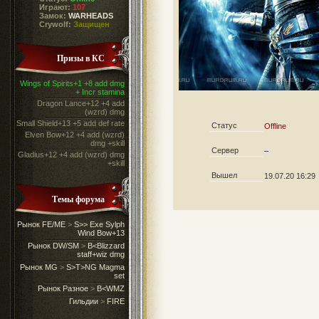
Играют:
107
Замок:
WARHEADS
Crywolf:
Защищен
Призы в КС
Wings of Spirits+1 +8 add dmg
+ Incr stamina
Dragon Lance+12 +4 add
(wzrd) dmg
Small Shield+13 +5 add def rate
Статус
Offline
Elven Bow+12 +4 add (wzrd)
dmg +skill
Сервер
–
Gladius+12 +4 add (wzrd) dmg
+skill
Вышел
19.07.20 16:29
Темы форума
Рынок FE/ME
>
S>> Exe Sylph
Wind Bow+13
Рынок DW/SM
>
B<Blizzard
staff+wiz dmg
Рынок MG
>
S>T>NG Magma
set
Рынок Разное
>
B<WMZ
Гильдии
>
FIRE