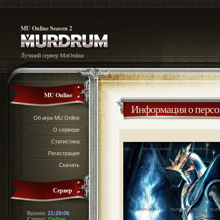
MU Online Season 2
Лучший сервер MuOnline
MU Online
Информация о перс
Об игре MU Online
О сервере
Статистика
Регистрация
Скачать
Сервер
Время:
21:29:07
Статус:
Online