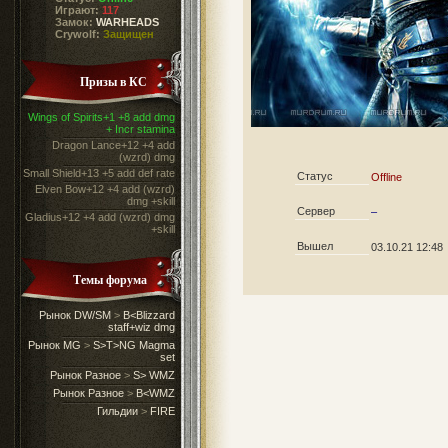
Играют:
117
Замок:
WARHEADS
Crywolf:
Защищен
Призы в КС
Wings of Spirits+1 +8 add dmg
+ Incr stamina
Dragon Lance+12 +4 add
(wzrd) dmg
Small Shield+13 +5 add def rate
Статус
Offline
Elven Bow+12 +4 add (wzrd)
dmg +skill
Сервер
–
Gladius+12 +4 add (wzrd) dmg
+skill
Вышел
03.10.21 12:48
Темы форума
Рынок DW/SM
>
B<Blizzard
staff+wiz dmg
Рынок MG
>
S>T>NG Magma
set
Рынок Разное
>
S> WMZ
Рынок Разное
>
B<WMZ
Гильдии
>
FIRE