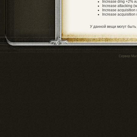
Increase dmg +2% и
Increase attacking (
Increase acquisition r
Increase acquisition
У данной вещи могут быть
Сервер
Mur