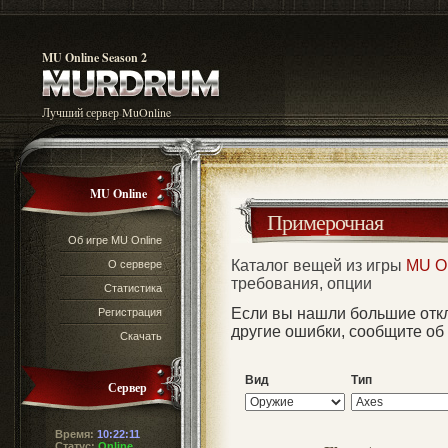
MU Online Season 2
Лучший сервер MuOnline
MU Online
Примерочная
Об игре MU Online
Каталог вещей из игры
MU O
О сервере
требования, опции
Статистика
Если вы нашли большие отк
Регистрация
другие ошибки, сообщите об
Скачать
Вид
Тип
Сервер
Время:
10:22:11
Статус:
Online