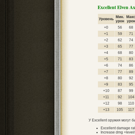
Excellent Elven A
Мин.
Макс
Уровень
урон
уро
+0
56
68
+1
59
71
+2
62
74
+3
65
77
+4
68
80
+5
71
83
+6
74
86
+7
77
89
+8
80
92
+9
83
95
+10
87
99
+11
92
104
+12
98
110
+13
105
117
У Excellent оружия могут 
Excellent damage r
Increase dmg +level/