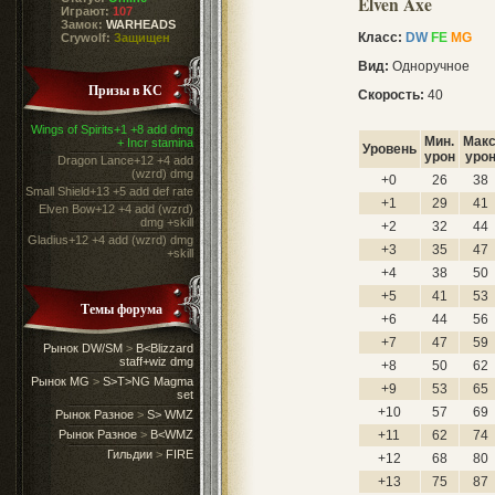
Elven Axe
Играют:
107
Замок:
WARHEADS
Класс:
DW
FE
MG
Crywolf:
Защищен
Вид:
Одноручное
Призы в КС
Скорость:
40
Wings of Spirits+1 +8 add dmg
Мин.
Макс
+ Incr stamina
Уровень
урон
уро
Dragon Lance+12 +4 add
(wzrd) dmg
+0
26
38
Small Shield+13 +5 add def rate
+1
29
41
Elven Bow+12 +4 add (wzrd)
dmg +skill
+2
32
44
Gladius+12 +4 add (wzrd) dmg
+3
35
47
+skill
+4
38
50
+5
41
53
Темы форума
+6
44
56
+7
47
59
Рынок DW/SM
>
B<Blizzard
staff+wiz dmg
+8
50
62
Рынок MG
>
S>T>NG Magma
+9
53
65
set
+10
57
69
Рынок Разное
>
S> WMZ
Рынок Разное
>
B<WMZ
+11
62
74
Гильдии
>
FIRE
+12
68
80
+13
75
87