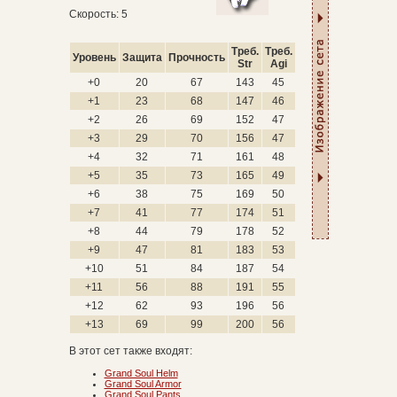
Скорость: 5
Треб.
Треб.
Уровень
Защита
Прочность
Str
Agi
+0
20
67
143
45
+1
23
68
147
46
+2
26
69
152
47
+3
29
70
156
47
+4
32
71
161
48
+5
35
73
165
49
+6
38
75
169
50
+7
41
77
174
51
+8
44
79
178
52
+9
47
81
183
53
+10
51
84
187
54
+11
56
88
191
55
+12
62
93
196
56
+13
69
99
200
56
В этот сет также входят:
Grand Soul Helm
Grand Soul Armor
Grand Soul Pants