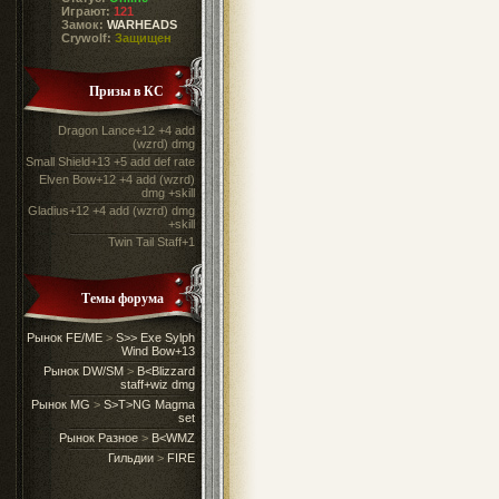
Играют:
121
Замок:
WARHEADS
Crywolf:
Защищен
Призы в КС
Dragon Lance+12 +4 add
(wzrd) dmg
Small Shield+13 +5 add def rate
Elven Bow+12 +4 add (wzrd)
dmg +skill
Gladius+12 +4 add (wzrd) dmg
+skill
Twin Tail Staff+1
Темы форума
Рынок FE/ME
>
S>> Exe Sylph
Wind Bow+13
Рынок DW/SM
>
B<Blizzard
staff+wiz dmg
Рынок MG
>
S>T>NG Magma
set
Рынок Разное
>
B<WMZ
Гильдии
>
FIRE