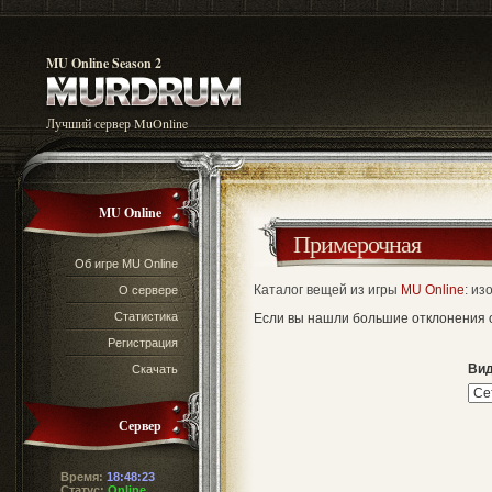
MU Online Season 2
Лучший сервер MuOnline
MU Online
Примерочная
Об игре MU Online
Каталог вещей из игры
MU Online
: и
О сервере
Статистика
Если вы нашли большие отклонения о
Регистрация
Ви
Скачать
Сервер
Время:
18:48:24
Статус:
Online