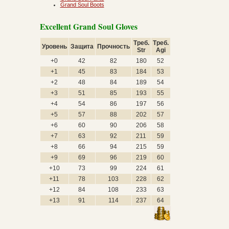
Grand Soul Boots
Excellent Grand Soul Gloves
Треб.
Треб.
Уровень
Защита
Прочность
Str
Agi
+0
42
82
180
52
+1
45
83
184
53
+2
48
84
189
54
+3
51
85
193
55
+4
54
86
197
56
+5
57
88
202
57
+6
60
90
206
58
+7
63
92
211
59
+8
66
94
215
59
+9
69
96
219
60
+10
73
99
224
61
+11
78
103
228
62
+12
84
108
233
63
+13
91
114
237
64