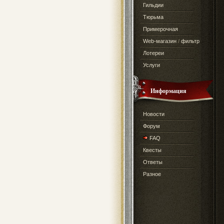
Гильдии
Тюрьма
Примерочная
Web-магазин
/
фильтр
Лотереи
Услуги
Информация
Новости
Форум
FAQ
Квесты
Ответы
Разное