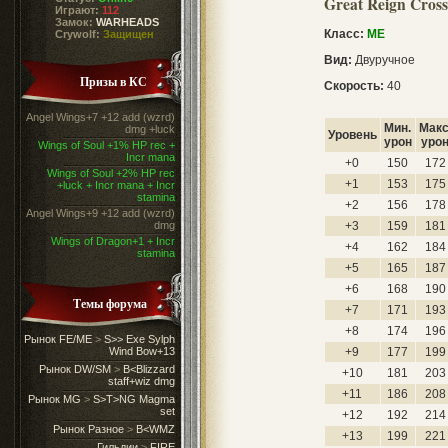
Great Reign Cros
Играют:
112
Замок:
WARHEADS
Класс:
ME
Crywolf:
Защищен
Вид:
Двуручное
Призы в КС
Скорость:
40
Angel Wings+7 +12 add (wzrd)
Мин.
Макс
dmg +luck
Уровень
урон
уро
Wings of Soul +1% HP rec +
Incr mana
+0
150
172
Wings of Soul +2% HP rec
+1
153
175
+luck + Incr mana + Incr
stamina
+2
156
178
Angel Wings+9 +12 add (wzrd)
dmg
+3
159
181
Wings of Dragon+1 + Incr
+4
162
184
stamina
+5
165
187
+6
168
190
Темы форума
+7
171
193
+8
174
196
Рынок FE/ME
>
S>> Exe Sylph
Wind Bow+13
+9
177
199
Рынок DW/SM
>
B<Blizzard
+10
181
203
staff+wiz dmg
+11
186
208
Рынок MG
>
S>T>NG Magma
set
+12
192
214
Рынок Разное
>
B<WMZ
+13
199
221
Гильдии
>
FIRE