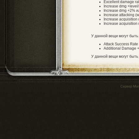
Excellent damage r
Increase dmg +level/
Increase dmg +2% и
Increase attacking (
Increase acquisition r
Increase acquisition
У данной вещи могут быть
Attack Success Rate
Additional Damage 
У данной вещи могут быть
Сервер
Mur