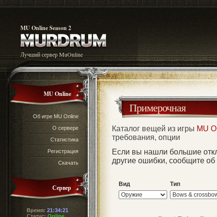
MU Online Season 2
Лучший сервер MuOnline
MU Online
Примерочная
Об игре MU Online
Каталог вещей из игры
MU O
О сервере
требования, опции
Статистика
Если вы нашли большие отк
Регистрация
другие ошибки, сообщите об
Скачать
Вид
Тип
Сервер
Время:
21:34:21
Статус:
Online