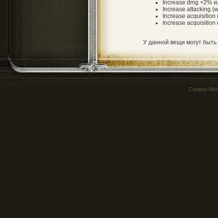
Increase dmg +2% и
Increase attacking (
Increase acquisition r
Increase acquisition
У данной вещи могут быть
Сервер
Mur