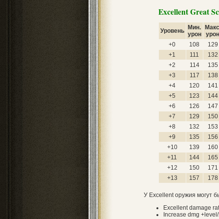
Excellent Great S
Мин.
Макс
Уровень
урон
уро
+0
108
129
+1
111
132
+2
114
135
+3
117
138
+4
120
141
+5
123
144
+6
126
147
+7
129
150
+8
132
153
+9
135
156
+10
139
160
+11
144
165
+12
150
171
+13
157
178
У Excellent оружия могут 
Excellent damage r
Increase dmg +level/