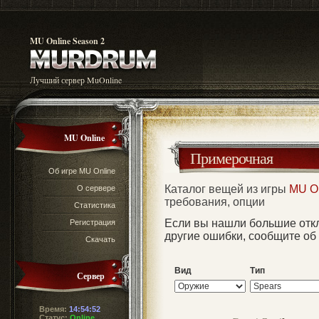
MU Online Season 2
Лучший сервер MuOnline
MU Online
Примерочная
Об игре MU Online
Каталог вещей из игры
MU O
О сервере
требования, опции
Статистика
Если вы нашли большие отк
Регистрация
другие ошибки, сообщите об
Скачать
Вид
Тип
Сервер
Время:
14:54:52
Статус:
Online