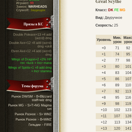
Great Scythe
Играют:
99
Замок:
WARHEADS
Класс:
DK
FE
MG
Crywolf:
Защищен
Вид:
Двуручное
Призы в КС
Скорость:
25
Double Poleaxe+13 +4 add
Мин.
Макс
(wzrd) dmg
Уровень
урон
уро
Double Axe+12 +8 add (wzrd)
dmg +skill
+0
71
92
Elven Axe+12 +4 add (wzrd)
+1
74
95
dmg
Wings of Dragon+2 +2% HP
+2
77
98
rec +luck + Incr mana
+3
80
101
Wings of Spirits+1 +8 add dmg
+ Incr stamina
+4
83
104
+5
86
107
+6
89
110
Темы форума
+7
92
113
Рынок DW/SM
>
B<Blizzard
+8
95
116
staff+wiz dmg
+9
98
119
Рынок MG
>
S>T>NG Magma
set
+10
102
123
Рынок Разное
>
S> WMZ
+11
107
128
Рынок Разное
>
B<WMZ
+12
113
134
Гильдии
>
FIRE
+13
120
141