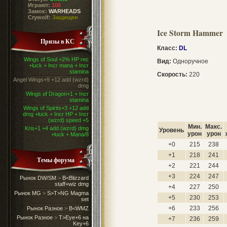
Играют:
108
Замок:
WARHEADS
Crywolf:
Защищен
Ice Storm Hammer
Призы в КС
Класс:
DL
Wings of Soul +2% HP rec
Вид:
Одноручное
+luck + Incr mana + Incr
stamina
Скорость:
220
Angel Wings+9 +12 add (wzrd)
dmg
Wings of Dragon+1 + Incr
stamina
Wings of Spirits+3 +12 add
dmg +luck + Incr HP + Incr
(wzrd) speed +5
Мин.
Макс.
Kris+1 +4 add (wzrd) dmg
Уровень
урон
урон
+luck + Mana/8
+0
215
238
+1
218
241
Темы форума
+2
221
244
+3
224
247
Рынок DW/SM
>
B<Blizzard
staff+wiz dmg
+4
227
250
Рынок MG
>
S>T>NG Magma
+5
230
253
set
+6
233
256
Рынок Разное
>
B<WMZ
Рынок Разное
>
T>Eye+6 на
+7
236
259
Key+6