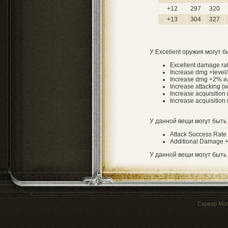
+12
297
320
+13
304
327
У Excellent оружия могут 
Excellent damage r
Increase dmg +level/
Increase dmg +2% и
Increase attacking (
Increase acquisition r
Increase acquisition
У данной вещи могут быть
Attack Success Rate
Additional Damage 
У данной вещи могут быть
Сервер
Mur