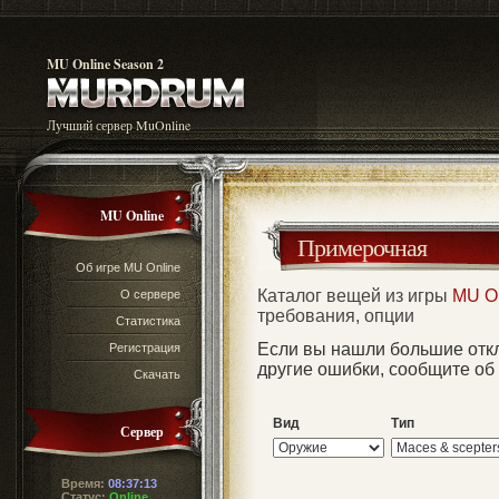
MU Online Season 2
Лучший сервер MuOnline
MU Online
Примерочная
Об игре MU Online
Каталог вещей из игры
MU O
О сервере
требования, опции
Статистика
Если вы нашли большие отк
Регистрация
другие ошибки, сообщите об
Скачать
Вид
Тип
Сервер
Время:
08:37:13
Статус:
Online