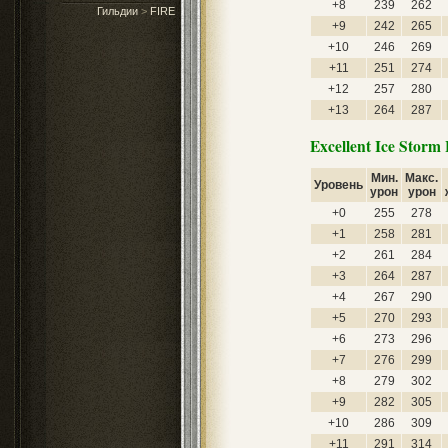
+8
239
262
Гильдии
>
FIRE
+9
242
265
+10
246
269
+11
251
274
+12
257
280
+13
264
287
Excellent Ice Stor
Мин.
Макс.
Уровень
урон
урон
+0
255
278
+1
258
281
+2
261
284
+3
264
287
+4
267
290
+5
270
293
+6
273
296
+7
276
299
+8
279
302
+9
282
305
+10
286
309
+11
291
314