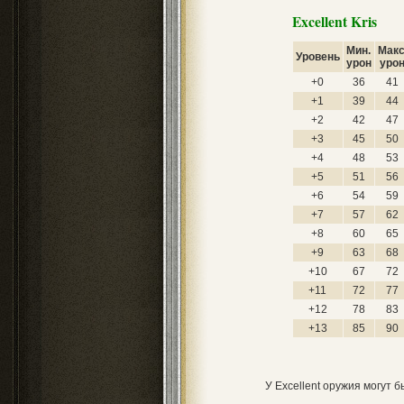
Excellent Kris
Мин.
Макс
Уровень
урон
уро
+0
36
41
+1
39
44
+2
42
47
+3
45
50
+4
48
53
+5
51
56
+6
54
59
+7
57
62
+8
60
65
+9
63
68
+10
67
72
+11
72
77
+12
78
83
+13
85
90
У Excellent оружия могут 