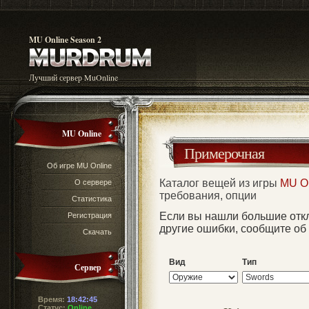
MU Online Season 2
Лучший сервер MuOnline
MU Online
Примерочная
Об игре MU Online
Каталог вещей из игры
MU O
О сервере
требования, опции
Статистика
Если вы нашли большие отк
Регистрация
другие ошибки, сообщите об
Скачать
Вид
Тип
Сервер
Время:
18:42:45
Статус:
Online