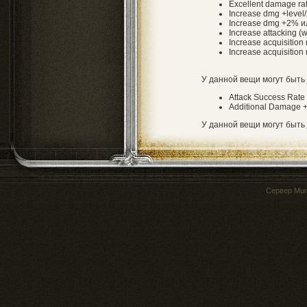
Excellent damage r
Increase dmg +level/
Increase dmg +2% и
Increase attacking (
Increase acquisition r
Increase acquisition
У данной вещи могут быть
Attack Success Rate
Additional Damage 
У данной вещи могут быть
Сервер
Mur