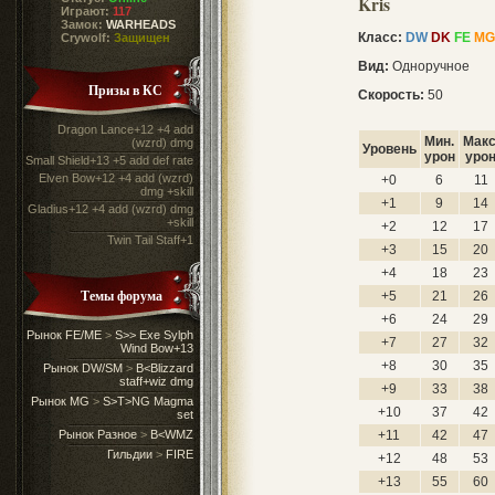
Kris
Играют:
117
Замок:
WARHEADS
Класс:
DW
DK
FE
MG
Crywolf:
Защищен
Вид:
Одноручное
Призы в КС
Скорость:
50
Dragon Lance+12 +4 add
Мин.
Макс
(wzrd) dmg
Уровень
урон
уро
Small Shield+13 +5 add def rate
Elven Bow+12 +4 add (wzrd)
+0
6
11
dmg +skill
+1
9
14
Gladius+12 +4 add (wzrd) dmg
+skill
+2
12
17
Twin Tail Staff+1
+3
15
20
+4
18
23
Темы форума
+5
21
26
+6
24
29
Рынок FE/ME
>
S>> Exe Sylph
+7
27
32
Wind Bow+13
+8
30
35
Рынок DW/SM
>
B<Blizzard
staff+wiz dmg
+9
33
38
Рынок MG
>
S>T>NG Magma
+10
37
42
set
Рынок Разное
>
B<WMZ
+11
42
47
Гильдии
>
FIRE
+12
48
53
+13
55
60