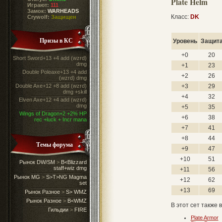
Plate Helm
Играют:
111
Замок:
WARHEADS
Класс:
DK
Crywolf:
Защищен
Призы в КС
Уровень
Защит
+0
20
Short Sword+13 +4 add (wzrd)
dmg
+1
23
Double Poleaxe+13 +4 add
+2
26
(wzrd) dmg
Double Axe+12 +8 add (wzrd)
+3
29
dmg +skill
+4
32
Elven Axe+12 +4 add (wzrd)
dmg
+5
35
Wings of Dragon+2 +2% HP
+6
38
rec +luck + Incr mana
+7
41
+8
44
Темы форума
+9
47
+10
51
Рынок DW/SM
>
B<Blizzard
staff+wiz dmg
+11
56
Рынок MG
>
S>T>NG Magma
+12
62
set
+13
69
Рынок Разное
>
S> WMZ
Рынок Разное
>
B<WMZ
В этот сет также 
Гильдии
>
FIRE
Plate Armor