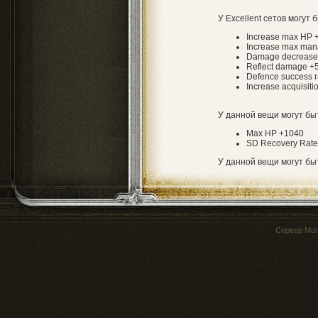
У Excellent сетов могут 
Increase max HP
Increase max ma
Damage decreas
Reflect damage 
Defence success 
Increase acquisiti
У данной вещи могут б
Max HP +1040
SD Recovery Rate
У данной вещи могут б
Сервер
Mur