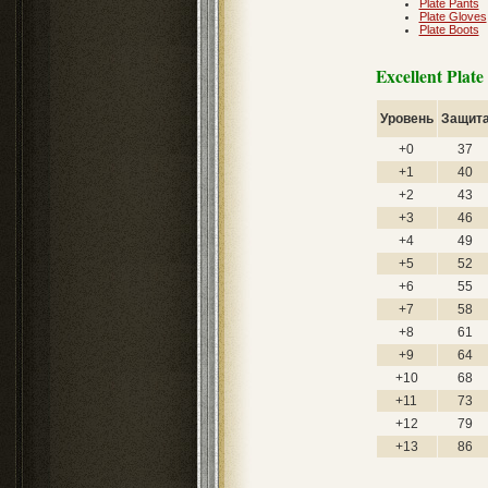
Plate Pants
Plate Gloves
Plate Boots
Excellent Plat
Уровень
Защит
+0
37
+1
40
+2
43
+3
46
+4
49
+5
52
+6
55
+7
58
+8
61
+9
64
+10
68
+11
73
+12
79
+13
86