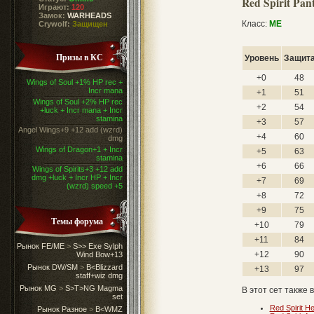
Red Spirit Pan
Играют:
120
Замок:
WARHEADS
Класс:
ME
Crywolf:
Защищен
Призы в КС
Уровень
Защит
+0
48
Wings of Soul +1% HP rec +
Incr mana
+1
51
Wings of Soul +2% HP rec
+2
54
+luck + Incr mana + Incr
stamina
+3
57
Angel Wings+9 +12 add (wzrd)
+4
60
dmg
Wings of Dragon+1 + Incr
+5
63
stamina
+6
66
Wings of Spirits+3 +12 add
dmg +luck + Incr HP + Incr
+7
69
(wzrd) speed +5
+8
72
+9
75
Темы форума
+10
79
+11
84
Рынок FE/ME
>
S>> Exe Sylph
+12
90
Wind Bow+13
Рынок DW/SM
>
B<Blizzard
+13
97
staff+wiz dmg
Рынок MG
>
S>T>NG Magma
В этот сет также 
set
Red Spirit H
Рынок Разное
>
B<WMZ