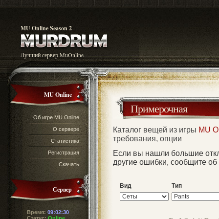
MU Online Season 2
Лучший сервер MuOnline
MU Online
Примерочная
Об игре MU Online
Каталог вещей из игры
MU O
О сервере
требования, опции
Статистика
Если вы нашли большие отк
Регистрация
другие ошибки, сообщите об
Скачать
Вид
Тип
Сервер
Время:
09:02:31
Статус:
Online