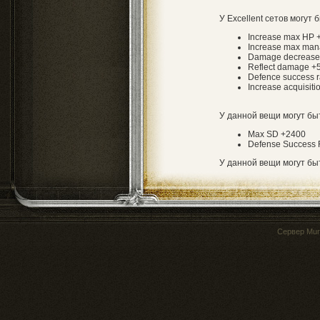
У Excellent сетов могут 
Increase max HP
Increase max ma
Damage decreas
Reflect damage 
Defence success 
Increase acquisiti
У данной вещи могут б
Max SD +2400
Defense Success 
У данной вещи могут б
Сервер
Mur