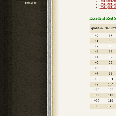
Red Spirit A
Гильдии
>
FIRE
Red Spirit G
Red Spirit Bo
Excellent Red S
Уровень
Защит
+0
77
+1
80
+2
83
+3
86
+4
89
+5
92
+6
95
+7
98
+8
101
+9
104
+10
108
+11
113
+12
119
+13
126