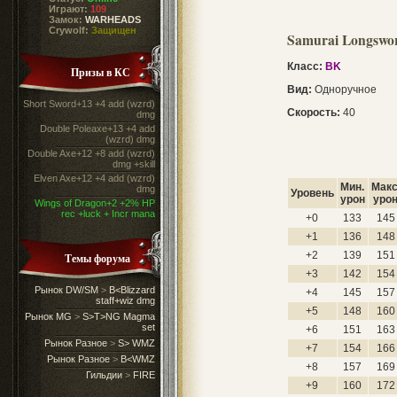
Играют:
109
Замок:
WARHEADS
Crywolf:
Защищен
Samurai Longswo
Класс:
BK
Призы в КС
Вид:
Одноручное
Short Sword+13 +4 add (wzrd)
Скорость:
40
dmg
Double Poleaxe+13 +4 add
(wzrd) dmg
Double Axe+12 +8 add (wzrd)
dmg +skill
Elven Axe+12 +4 add (wzrd)
Мин.
Макс
dmg
Уровень
урон
уро
Wings of Dragon+2 +2% HP
rec +luck + Incr mana
+0
133
145
+1
136
148
+2
139
151
Темы форума
+3
142
154
Рынок DW/SM
>
B<Blizzard
+4
145
157
staff+wiz dmg
+5
148
160
Рынок MG
>
S>T>NG Magma
set
+6
151
163
Рынок Разное
>
S> WMZ
+7
154
166
Рынок Разное
>
B<WMZ
+8
157
169
Гильдии
>
FIRE
+9
160
172