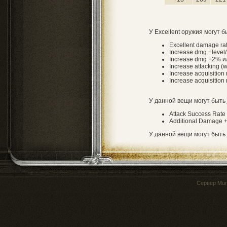
У Excellent оружия могут 
Excellent damage r
Increase dmg +level/
Increase dmg +2% и
Increase attacking (
Increase acquisition r
Increase acquisition
У данной вещи могут быть
Attack Success Rate
Additional Damage 
У данной вещи могут быть
Сервер
Mur