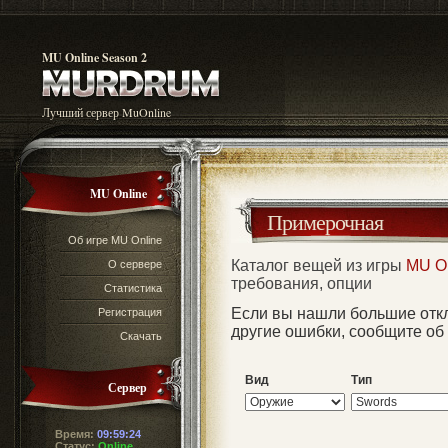
MU Online Season 2
Лучший сервер MuOnline
MU Online
Примерочная
Об игре MU Online
Каталог вещей из игры
MU O
О сервере
требования, опции
Статистика
Если вы нашли большие отк
Регистрация
другие ошибки, сообщите об
Скачать
Вид
Тип
Сервер
Время:
09:59:24
Статус:
Online