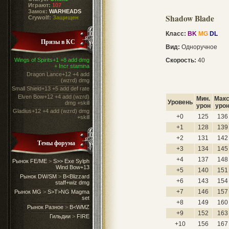
Играют:
107
Замок:
WARHEADS
Shadow Blade
Crywolf:
Защищен
Класс:
BK
MG
DL
Призы в КС
Вид:
Одноручное
Wings of Spirits+1 +8 add dmg
Скорость:
40
+ Incr stamina
Dragon Lance+12 +4 add
(wzrd) dmg
Small Shield+13 +5 add def rate
Elven Bow+12 +4 add (wzrd)
Мин.
Макс
Уровень
dmg +skill
урон
уро
Gladius+12 +4 add (wzrd) dmg
+0
125
136
+skill
+1
128
139
+2
131
142
Темы форума
+3
134
145
+4
137
148
Рынок FE/ME
>
S>> Exe Sylph
Wind Bow+13
+5
140
151
Рынок DW/SM
>
B<Blizzard
+6
143
154
staff+wiz dmg
+7
146
157
Рынок MG
>
S>T>NG Magma
set
+8
149
160
Рынок Разное
>
B<WMZ
+9
152
163
Гильдии
>
FIRE
+10
156
167