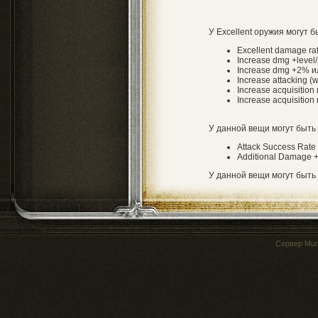
У Excellent оружия могут 
Excellent damage r
Increase dmg +level/
Increase dmg +2% и
Increase attacking (
Increase acquisition r
Increase acquisition
У данной вещи могут быть
Attack Success Rate
Additional Damage 
У данной вещи могут быть
Сервер
Mur