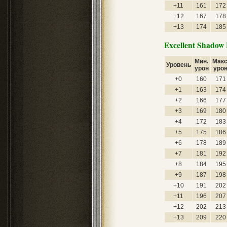
+11
161
172
+12
167
178
+13
174
185
Excellent Shadow 
Мин.
Макс
Уровень
урон
уро
+0
160
171
+1
163
174
+2
166
177
+3
169
180
+4
172
183
+5
175
186
+6
178
189
+7
181
192
+8
184
195
+9
187
198
+10
191
202
+11
196
207
+12
202
213
+13
209
220