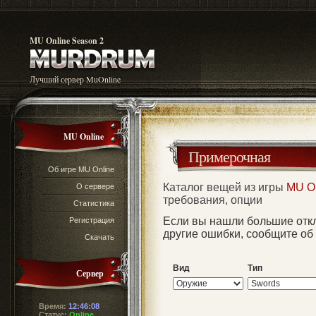
MU Online Season 2
Лучший сервер MuOnline
MU Online
Примерочная
Об игре MU Online
Каталог вещей из игры
MU O
О сервере
требования, опции
Статистика
Если вы нашли большие отк
Регистрация
другие ошибки, сообщите об
Скачать
Вид
Тип
Сервер
Время:
12:46:08
Статус:
Online