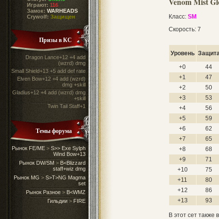
Venom Mist Gl
Играют:
116
Замок:
WARHEADS
Класс:
SM
Crywolf:
Защищен
Скорость: 7
Призы в КС
Уровень
Защит
Dragon Lance+12 +4 add
(wzrd) dmg
+0
44
Small Shield+13 +5 add def rate
+1
47
Elven Bow+12 +4 add (wzrd)
dmg +skill
+2
50
Gladius+12 +4 add (wzrd) dmg
+3
53
+skill
Twin Tail Staff+1
+4
56
+5
59
+6
62
Темы форума
+7
65
Рынок FE/ME
>
S>> Exe Sylph
+8
68
Wind Bow+13
+9
71
Рынок DW/SM
>
B<Blizzard
staff+wiz dmg
+10
75
Рынок MG
>
S>T>NG Magma
+11
80
set
+12
86
Рынок Разное
>
B<WMZ
+13
93
Гильдии
>
FIRE
В этот сет также 