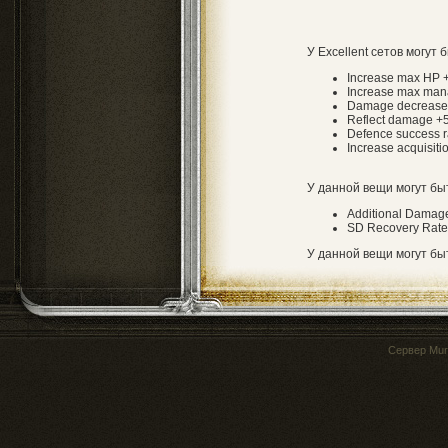
У Excellent сетов могут 
Increase max HP
Increase max ma
Damage decreas
Reflect damage 
Defence success 
Increase acquisiti
У данной вещи могут б
Additional Damag
SD Recovery Rate
У данной вещи могут б
Сервер
Mur