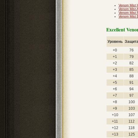
Venom Mist 
Venom Mist 
Venom Mist 
Venom Mist 
Excellent Veno
Уровень
Защит
+0
76
+1
79
+2
82
+3
85
+4
88
+5
91
+6
94
+7
97
+8
100
+9
103
+10
107
+11
112
+12
118
+13
125