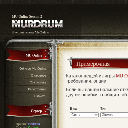
MU Online Season 2
Лучший сервер MuOnline
MU Online
Примерочная
Об игре MU Online
Каталог вещей из игры
MU O
О сервере
требования, опции
Статистика
Если вы нашли большие отк
Регистрация
другие ошибки, сообщите об
Скачать
Вид
Тип
Сервер
Время:
19:09:04
Статус:
Online