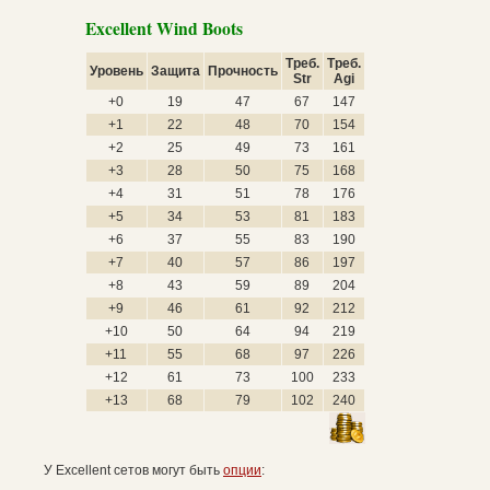
Excellent Wind Boots
Треб.
Треб.
Уровень
Защита
Прочность
Str
Agi
+0
19
47
67
147
+1
22
48
70
154
+2
25
49
73
161
+3
28
50
75
168
+4
31
51
78
176
+5
34
53
81
183
+6
37
55
83
190
+7
40
57
86
197
+8
43
59
89
204
+9
46
61
92
212
+10
50
64
94
219
+11
55
68
97
226
+12
61
73
100
233
+13
68
79
102
240
У Excellent сетов могут быть
опции
: