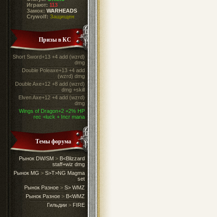
Играют:
113
Замок:
WARHEADS
Crywolf:
Защищен
Призы в КС
Short Sword+13 +4 add (wzrd)
dmg
Double Poleaxe+13 +4 add
(wzrd) dmg
Double Axe+12 +8 add (wzrd)
dmg +skill
Elven Axe+12 +4 add (wzrd)
dmg
Wings of Dragon+2 +2% HP
rec +luck + Incr mana
Темы форума
Рынок DW/SM
>
B<Blizzard
staff+wiz dmg
Рынок MG
>
S>T>NG Magma
set
Рынок Разное
>
S> WMZ
Рынок Разное
>
B<WMZ
Гильдии
>
FIRE