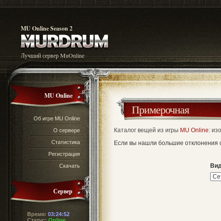
MU Online Season 2
Лучший сервер MuOnline
MU Online
Примерочная
Об игре MU Online
Каталог вещей из игры
MU Online
: и
О сервере
Статистика
Если вы нашли большие отклонения о
Регистрация
Ви
Скачать
Сервер
Время:
03:24:52
Статус:
Online