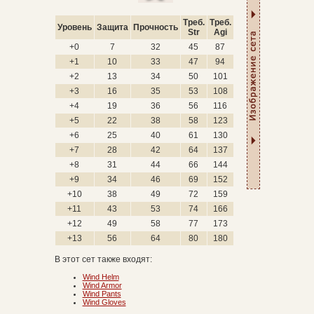
Треб.
Треб.
Уровень
Защита
Прочность
Str
Agi
+0
7
32
45
87
+1
10
33
47
94
+2
13
34
50
101
+3
16
35
53
108
+4
19
36
56
116
+5
22
38
58
123
+6
25
40
61
130
+7
28
42
64
137
+8
31
44
66
144
+9
34
46
69
152
+10
38
49
72
159
+11
43
53
74
166
+12
49
58
77
173
+13
56
64
80
180
В этот сет также входят:
Wind Helm
Wind Armor
Wind Pants
Wind Gloves