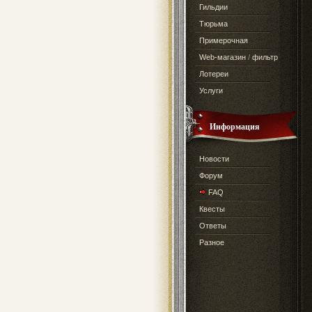
Гильдии
Тюрьма
Примерочная
Web-магазин
/
фильтр
Лотереи
Услуги
Информация
Новости
Форум
FAQ
Квесты
Ответы
Разное