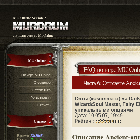
MU Online Season 2
Лучший сервер MuOnline
MU Online
FAQ по игре MU Onli
Об игре MU Online
Часть 6: Описание Ancie
О сервере
Статистика
Регистрация
Cеты (комплекты) на Dark 
Wizard/Soul Master, Fairy El
Скачать
уникальными опциями
Дата: 10.05.07, 19:49
Сервер
Рейтинг:
Описание Ancient-оп
Время:
23:39:52
Статус:
Online