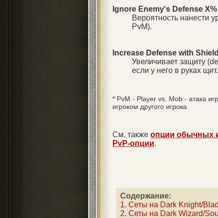
Ignore Enemy's Defense X%
Вероятность нанести ур
PvM).
Increase Defense with Shiel
Увеличивает защиту (de
если у него в руках щит.
* PvM - Player vs. Mob - атака иг
игроком другого игрока.
См. также
опции обычных и
PvP-опции
.
Содержание:
1. Сеты на Dark Knight/Bla
2. Сеты на Dark Wizard/Sou