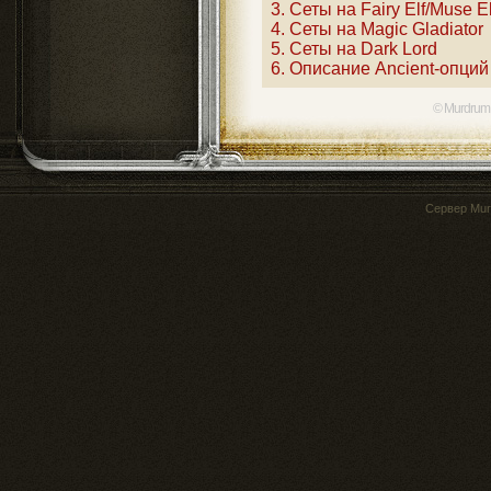
3. Сеты на Fairy Elf/Muse El
4. Сеты на Magic Gladiator
5. Сеты на Dark Lord
6. Описание Ancient-опций
© Murdrum
Сервер
Mur