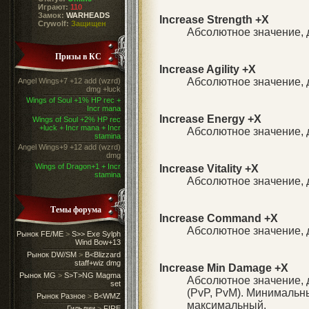
Играют:
110
Замок:
WARHEADS
Increase Strength +X
Crywolf:
Защищен
Абсолютное значение, 
Призы в КС
Increase Agility +X
Абсолютное значение, д
Angel Wings+7 +12 add (wzrd)
dmg +luck
Wings of Soul +1% HP rec +
Incr mana
Increase Energy +X
Wings of Soul +2% HP rec
+luck + Incr mana + Incr
Абсолютное значение, 
stamina
Angel Wings+9 +12 add (wzrd)
dmg
Wings of Dragon+1 + Incr
Increase Vitality +X
stamina
Абсолютное значение, д
Темы форума
Increase Command +X
Абсолютное значение,
Рынок FE/ME
>
S>> Exe Sylph
Wind Bow+13
Рынок DW/SM
>
B<Blizzard
staff+wiz dmg
Increase Min Damage +X
Рынок MG
>
S>T>NG Magma
Абсолютное значение,
set
(PvP, PvM). Минимальн
Рынок Разное
>
B<WMZ
максимальный.
Гильдии
>
FIRE