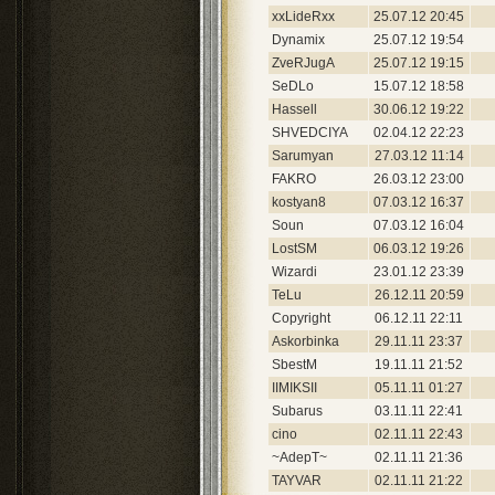
xxLideRxx
25.07.12 20:45
Dynamix
25.07.12 19:54
ZveRJugA
25.07.12 19:15
SeDLo
15.07.12 18:58
Hassell
30.06.12 19:22
SHVEDCIYA
02.04.12 22:23
Sarumyan
27.03.12 11:14
FAKRO
26.03.12 23:00
kostyan8
07.03.12 16:37
Soun
07.03.12 16:04
LostSM
06.03.12 19:26
Wizardi
23.01.12 23:39
TeLu
26.12.11 20:59
Copyright
06.12.11 22:11
Askorbinka
29.11.11 23:37
SbestM
19.11.11 21:52
IIMIKSII
05.11.11 01:27
Subarus
03.11.11 22:41
cino
02.11.11 22:43
~AdepT~
02.11.11 21:36
TAYVAR
02.11.11 21:22