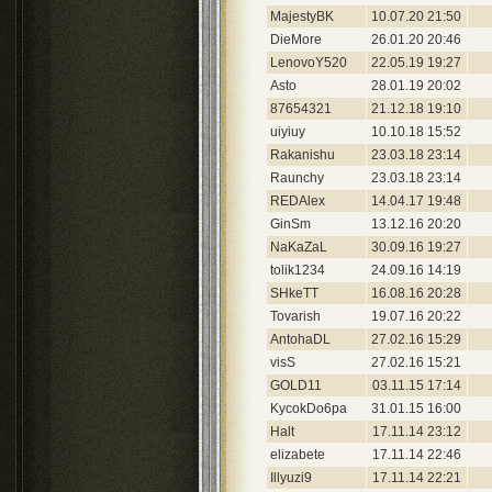
MajestyBK
10.07.20 21:50
DieMore
26.01.20 20:46
LenovoY520
22.05.19 19:27
Asto
28.01.19 20:02
87654321
21.12.18 19:10
uiyiuy
10.10.18 15:52
Rakanishu
23.03.18 23:14
Raunchy
23.03.18 23:14
REDAlex
14.04.17 19:48
GinSm
13.12.16 20:20
NaKaZaL
30.09.16 19:27
tolik1234
24.09.16 14:19
SHkeTT
16.08.16 20:28
Tovarish
19.07.16 20:22
AntohaDL
27.02.16 15:29
visS
27.02.16 15:21
GOLD11
03.11.15 17:14
KycokDo6pa
31.01.15 16:00
Halt
17.11.14 23:12
elizabete
17.11.14 22:46
Illyuzi9
17.11.14 22:21