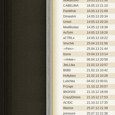
Nokia6300
16.05.13 21:30
CABELINA
16.05.13 21:10
PankRok
16.05.13 21:09
DimashA
14.05.13 20:34
Urisel
14.05.13 20:20
MadBustaz
14.05.13 19:38
AxTyHr
14.05.13 19:26
xCTRLx
14.05.13 19:22
Vovchik
25.04.13 21:56
-=Fen=-
25.04.13 21:44
Izuna
23.04.13 13:14
-=Artek=-
06.04.13 20:58
JleLLlka
21.02.13 10:57
B0B0
21.02.13 10:42
Hotlybeu
21.02.13 10:28
Lulichka
04.02.13 00:01
Fr1nge
21.10.12 20:57
lBlOlSlSl
21.10.12 18:09
CrazyDimon
21.10.12 17:53
AClDC
21.10.12 17:35
Warrior
25.07.12 21:39
pressure
25.07.12 21:38