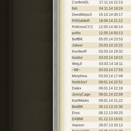
ConfirmDL
17.11.14 22:13
fish
04.11.14 18:24
DeedMopo3
19.10.14 00:17
Pr0GaMeR
18.09.14 21:12
PolKovoCCC
12.05.14 00:14
polllo
12.05.14 00:13
BaffBK
05.05.14 23:53
Jokeer
25.03.14 22:22
KooIIeeR
03.03.14 19:32
Isuldur
03.03.14 19:15
WegJI
03.03.14 18:11
~9B~
03.03.14 17:53
Morphina
03.03.14 17:49
No0bSaY
09.01.14 22:51
Datex
09.01.14 22:18
JonnyCage
09.01.14 22:09
KarllMarks
09.01.14 21:22
BadBK
26.12.13 22:30
Enuc
08.12.13 00:25
DABMI
01.12.13 16:01
Xepson
29.07.13 20:12