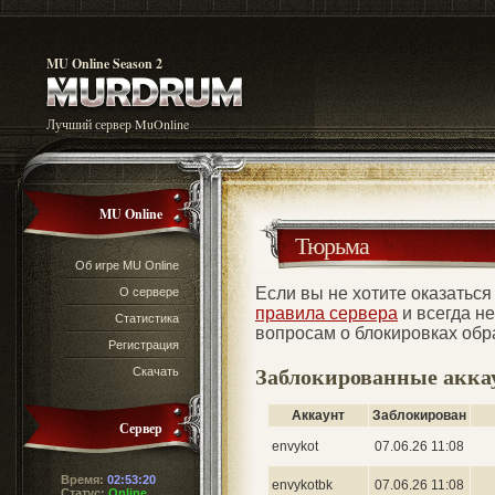
MU Online Season 2
Лучший сервер MuOnline
MU Online
Тюрьма
Об игре MU Online
Если вы не хотите оказаться 
О сервере
правила сервера
и всегда н
Статистика
вопросам о блокировках об
Регистрация
Заблокированные акк
Скачать
Аккаунт
Заблокирован
Сервер
envykot
07.06.26 11:08
Время:
02:53:21
envykotbk
07.06.26 11:08
Статус:
Online