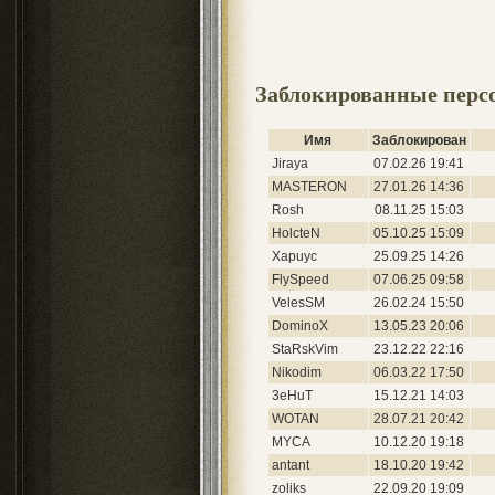
Заблокированные перс
Имя
Заблокирован
Jiraya
07.02.26 19:41
MASTERON
27.01.26 14:36
Rosh
08.11.25 15:03
HolcteN
05.10.25 15:09
Xapuyc
25.09.25 14:26
FlySpeed
07.06.25 09:58
VelesSM
26.02.24 15:50
DominoX
13.05.23 20:06
StaRskVim
23.12.22 22:16
Nikodim
06.03.22 17:50
3eHuT
15.12.21 14:03
WOTAN
28.07.21 20:42
MYCA
10.12.20 19:18
antant
18.10.20 19:42
zoliks
22.09.20 19:09