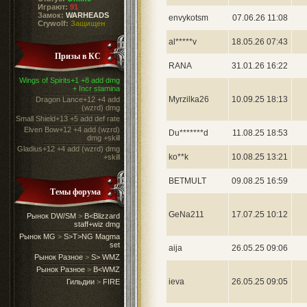
Играют:
91
Замок:
WARHEADS
envykotsm
07.06.26 11:08
Crywolf:
Защищен
al*****v
18.05.26 07:43
Призы в КС
RANA
31.01.26 16:22
Wings of Spirits+1 +8 add dmg
+ Incr stamina
Myrzilka26
10.09.25 18:13
Dragon Lance+12 +4 add
(wzrd) dmg
Small Shield+13 +5 add def rate
Elven Bow+12 +4 add (wzrd)
Du*******d
11.08.25 18:53
dmg +skill
Gladius+12 +4 add (wzrd) dmg
ko**k
10.08.25 13:21
+skill
BETMULT
09.08.25 16:59
Темы форума
GeNa211
17.07.25 10:12
Рынок DW/SM
>
B<Blizzard
staff+wiz dmg
Рынок MG
>
S>T>NG Magma
set
aija
26.05.25 09:06
Рынок Разное
>
S> WMZ
Рынок Разное
>
B<WMZ
ieva
26.05.25 09:05
Гильдии
>
FIRE