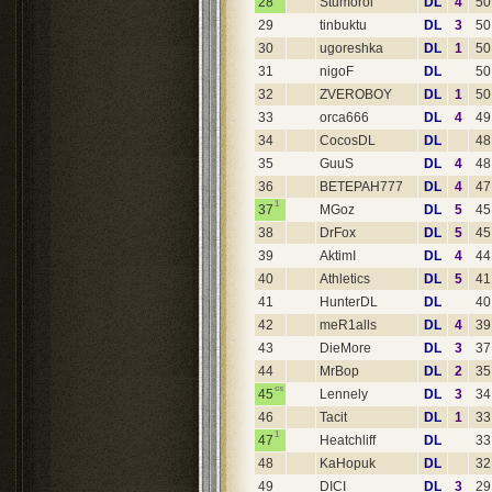
28
Stumorol
DL
4
50
29
tinbuktu
DL
3
50
30
ugoreshka
DL
1
50
31
nigoF
DL
50
32
ZVEROBOY
DL
1
50
33
orca666
DL
4
49
34
CocosDL
DL
48
35
GuuS
DL
4
48
36
BETEPAH777
DL
4
47
1
37
MGoz
DL
5
45
38
DrFox
DL
5
45
39
AktimI
DL
4
44
40
Athletics
DL
5
41
41
HunterDL
DL
40
42
meR1alls
DL
4
39
43
DieMore
DL
3
37
44
MrBop
DL
2
35
cs
45
Lennely
DL
3
34
46
Tacit
DL
1
33
1
47
Heatchliff
DL
33
48
KaHopuk
DL
32
49
DICI
DL
3
29