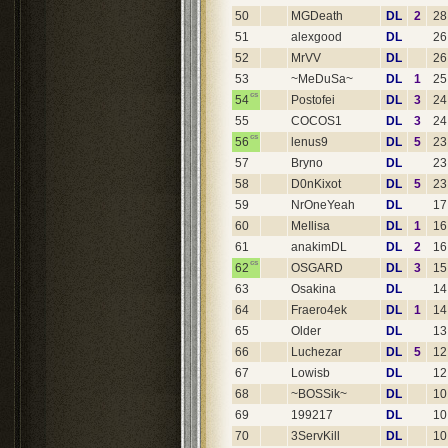
50
MGDeath
DL
2
28
51
alexgood
DL
26
52
MrVV
DL
26
53
~MeDuSa~
DL
1
25
cs
54
Postofei
DL
3
24
55
COCOS1
DL
3
24
cs
56
lenus9
DL
5
23
57
Bryno
DL
23
58
D0nKixot
DL
5
23
59
NrOneYeah
DL
17
60
MeIlisa
DL
1
16
61
anakimDL
DL
2
16
cs
62
OSGARD
DL
3
15
63
Osakina
DL
14
64
Fraero4ek
DL
1
14
65
Older
DL
13
66
Luchezar
DL
5
12
67
Lowisb
DL
12
68
~BOSSik~
DL
10
69
199217
DL
10
70
3ServKill
DL
10