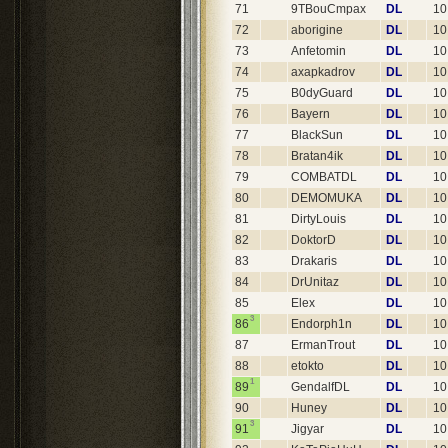
71
9TBouCmpax
DL
10
72
aborigine
DL
10
73
Anfetomin
DL
10
74
axapkadrov
DL
10
75
B0dyGuard
DL
10
76
Bayern
DL
10
77
BlackSun
DL
10
78
Bratan4ik
DL
10
79
COMBATDL
DL
10
80
DEMOMUKA
DL
10
81
DirtyLouis
DL
10
82
DoktorD
DL
10
83
Drakaris
DL
10
84
DrUnitaz
DL
10
85
Elex
DL
10
3
86
Endorph1n
DL
10
87
ErmanTrout
DL
10
88
etokto
DL
10
1
89
GendalfDL
DL
10
90
Huney
DL
10
3
91
Jigyar
DL
10