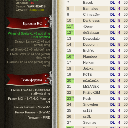
7
Bacek
DL
4
50
Играют:
115
Замок:
WARHEADS
8
Barmaleu
DL
4
50
Crywolf:
Защищен
9
CrimeaDw
DL
4
50
10
Darknesss
DL
5
50
Призы в КС
2
11
-Dem-
DL
4
50
1
12
deSalazar
DL
4
50
Wings of Spirits+1 +8 add dmg
+ Incr stamina
13
Dewostator
DL
50
Dragon Lance+12 +4 add
14
Dubolom
DL
5
50
(wzrd) dmg
Small Shield+13 +5 add def rate
15
ErchYo
DL
4
50
Elven Bow+12 +4 add (wzrd)
cs
16
Flambep
DL
2
50
dmg +skill
Gladius+12 +4 add (wzrd) dmg
17
Heikan
DL
5
50
+skill
18
Jetoxa
DL
4
50
19
K0TE
DL
2
50
Темы форума
cs
20
m1n1m1x
DL
4
50
21
MrSANEK
DL
5
50
Рынок DW/SM
>
B<Blizzard
22
PriZroKSM
DL
4
50
staff+wiz dmg
cs
23
Push
DL
5
50
Рынок MG
>
S>T>NG Magma
set
24
Snowden
DL
1
50
Рынок Разное
>
S> WMZ
25
ss123
DL
4
50
Рынок Разное
>
B<WMZ
26
ssDL
DL
2
50
Гильдии
>
FIRE
27
Stromae
DL
4
50
1