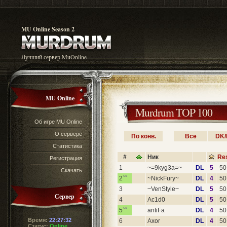
MU Online Season 2
Лучший сервер MuOnline
MU Online
Murdrum TOP 100
Об игре MU Online
О сервере
По конв.
Все
DK/
Статистика
#
Ник
Re
Регистрация
1
~=9kyg3a=~
DL
5
50
Скачать
cs
2
~NickFury~
DL
4
50
3
~VenStyle~
DL
5
50
Сервер
4
Ac1d0
DL
5
50
cs
5
antiFa
DL
4
50
Время:
22:27:33
6
Axor
DL
4
50
Статус:
Online