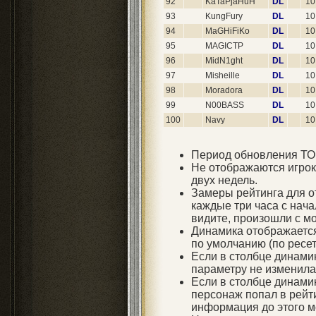
92
KaTaPjaHuH
DL
10
93
KungFury
DL
10
94
MaGHiFiKo
DL
10
95
MAGICTP
DL
10
96
MidN1ght
DL
10
97
Misheille
DL
10
98
Moradora
DL
10
99
N00BASS
DL
10
100
Navy
DL
10
Период обновления ТОП
Не отображаются игроки
двух недель.
Замеры рейтинга для 
каждые три часа с нача
видите, произошли с м
Динамика отображается
по умолчанию (по ресет
Если в столбце динамик
параметру не изменила
Если в столбце динамик
персонаж попал в рейти
информация до этого м