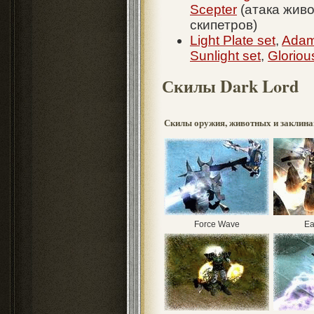
Scepter
(атака жив
скипетров)
Light Plate set
,
Adam
Sunlight set
,
Gloriou
Скилы Dark Lord
Скилы оружия, животных и заклина
Force Wave
Ea