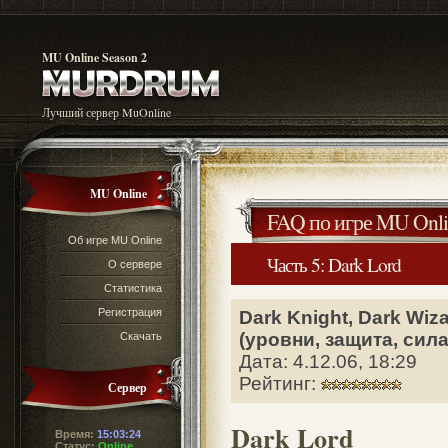
MU Online Season 2
Лучший сервер MuOnline
MU Online
FAQ по игре MU Onli
Об игре MU Online
Часть 5: Dark Lord
О сервере
Статистика
Регистрация
Dark Knight, Dark Wizar
(уровни, защита, сила
Скачать
Дата: 4.12.06, 18:29
Рейтинг:
Сервер
Dark Lord
Время:
15:03:25
Статус:
Online