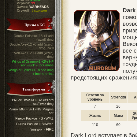
Играют:
99
Замок:
WARHEADS
Dark
Crywolf:
Защищен
помо
возво
Призы в КС
приз
Double Poleaxe+13 +4 add
мощн
(wzrd) dmg
Веко
Double Axe+12 +8 add (wzrd)
dmg +skill
всё 
Elven Axe+12 +4 add (wzrd)
верн
dmg
Wings of Dragon+2 +2% HP
труд
rec +luck + Incr mana
полу
Wings of Spirits+1 +8 add dmg
+ Incr stamina
предстоящих сражения
Темы форума
Статов за
Strength
Ag
уровень
Рынок DW/SM
>
B<Blizzard
staff+wiz dmg
7
26
Рынок MG
>
S>T>NG Magma
set
Ж
Жизнь
Mana
Ур
Рынок Разное
>
S> WMZ
Рынок Разное
>
B<WMZ
110
60
Гильдии
>
FIRE
Dark Lord вступает в б