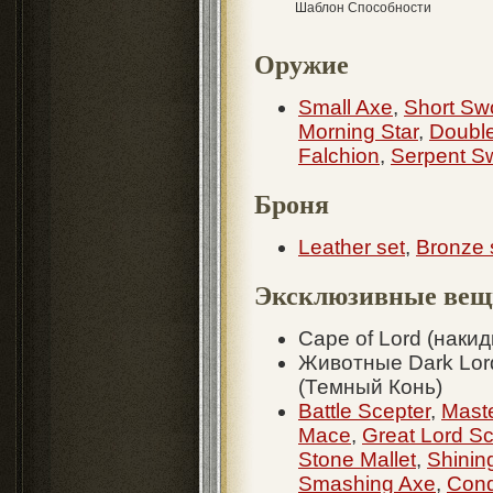
Шаблон Способности
Оружие
Small Axe
,
Short Sw
Morning Star
,
Doubl
Falchion
,
Serpent S
Броня
Leather set
,
Bronze 
Эксклюзивные вещи
Cape of Lord (наки
Животные Dark Lord
(Темный Конь)
Battle Scepter
,
Maste
Mace
,
Great Lord Sc
Stone Mallet
,
Shinin
Smashing Axe
,
Conq