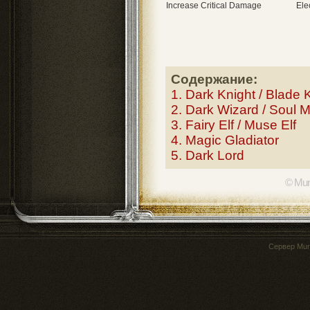
Increase Critical Damage
Ele
Содержание:
1. Dark Knight / Blade 
2. Dark Wizard / Soul 
3. Fairy Elf / Muse Elf
4. Magic Gladiator
5. Dark Lord
© Mur
Сервер
Mur